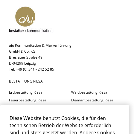
aiu Kommunikation & Markenführung
GmbH & Co. KG
Breslauer Straße 49
D-04299 Leipzig
Tel. +49 (0) 341 - 242 52 85
BESTATTUNG RIESA
Erdbestattung Riesa
Waldbestattung Riesa
Feuerbestattung Riesa
Diamantbestattung Riesa
Seebestattung Riesa
Diese Website benutzt Cookies, die für den
BESTATTER RIESA
technischen Betrieb der Website erforderlich
Trauerfeier Riesa
Trauerfloristik Riesa
sind und stets gesetzt werden. Andere Cookies,