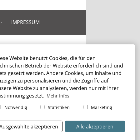
IMPRESSUM
TRAUERFALL RIESA
ese Website benutzt Cookies, die für den
chnischen Betrieb der Website erforderlich sind und
Sterbefall Riesa
ets gesetzt werden. Andere Cookies, um Inhalte und
Bestattung Riesa
zeigen zu personalisieren und die Zugriffe auf
Bestattungsarten Riesa
sere Website zu analysieren, werden nur mit Ihrer
Erbrecht Riesa
ustimmung gesetzt.
Mehr Infos
Beerdigung Riesa
Notwendig
Statistiken
Marketing
Ausgewählte akzeptieren
Alle akzeptieren