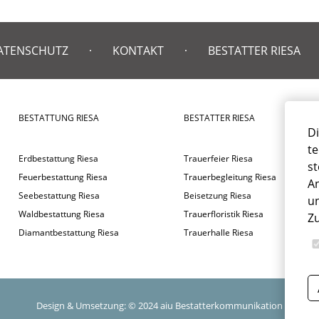
ATENSCHUTZ
KONTAKT
BESTATTER RIESA
BESTATTUNG RIESA
BESTATTER RIESA
Di
te
Erdbestattung Riesa
Trauerfeier Riesa
st
Feuerbestattung Riesa
Trauerbegleitung Riesa
An
Seebestattung Riesa
Beisetzung Riesa
un
Waldbestattung Riesa
Trauerfloristik Riesa
Z
Diamantbestattung Riesa
Trauerhalle Riesa
Design & Umsetzung: © 2024
aiu Bestatterkommunikation