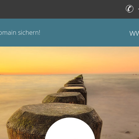
ww
omain sichern!