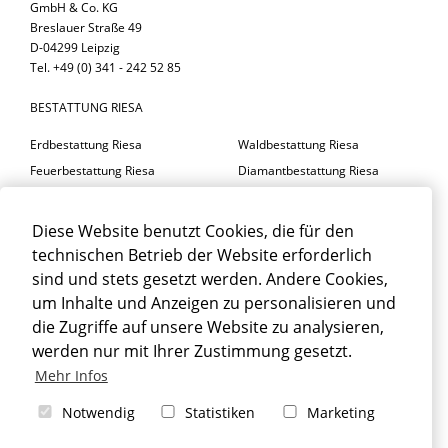
GmbH & Co. KG
Breslauer Straße 49
D-04299 Leipzig
Tel. +49 (0) 341 - 242 52 85
BESTATTUNG RIESA
Erdbestattung Riesa
Waldbestattung Riesa
Feuerbestattung Riesa
Diamantbestattung Riesa
Seebestattung Riesa
Diese Website benutzt Cookies, die für den
BESTATTER RIESA
technischen Betrieb der Website erforderlich
Trauerfeier Riesa
Trauerfloristik Riesa
sind und stets gesetzt werden. Andere Cookies,
um Inhalte und Anzeigen zu personalisieren und
Trauerbegleitung Riesa
Trauerhalle Riesa
die Zugriffe auf unsere Website zu analysieren,
Beisetzung Riesa
werden nur mit Ihrer Zustimmung gesetzt.
TRAUERFALL RIESA
Mehr Infos
Sterbefall Riesa
Erbrecht Riesa
Notwendig
Statistiken
Marketing
Bestattung Riesa
Beerdigung Riesa